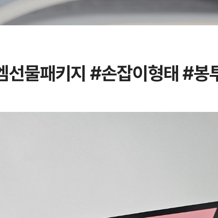
엠선물패키지 #손잡이형태 #봉