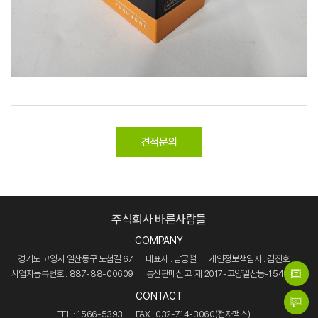
견적문의
주식회사 바른사람들
COMPANY
경기도 고양시 일산동구 노첨길 67
대표자 : 남궁철
개인정보책임자 : 김진호
사업자등록번호 : 887-88-00609
통신판매신고 :제 2017-고양일산동-1540호
CONTACT
TEL : 1566-5393
FAX : 032-714-3060(전자팩스)