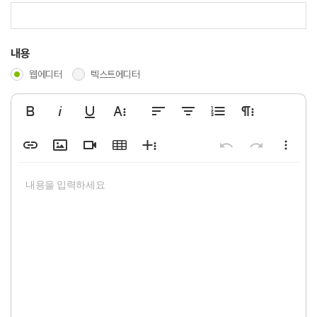
내용
웹에디터
텍스트에디터
굵게
기울임꼴
밑줄
글자옵션 더 보기
왼쪽정렬
가운데정렬
숫자 리스트
문단옵션 더 보기
링크 삽입
이미지 삽입
동영상 삽입
표 삽입
옵션 더 보기
실행 취소
되돌리기
기타옵션 
표준
Arial
Gray
8
기본값
Code
증가
내용을 입력하세요
취소선
오른쪽정렬
이모티콘
전체 화면
아래 첨자
양쪽정렬
특수 문자
인쇄
위 첨자
파일 첨부
PDF 다운로드
단락
수평선을 삽입
전체선택
글꼴
단락 스타일
코드보기
폰트 크기
Line Height
Georgia
텍스트 색상
내어쓰기
배경색
들여쓰기
인라인 클래스
인용
인라인 
Bordered
9
싱글
Highlig
감소
제목 1
Impact
Spaced
10
1.15
Transp
서식 제거
Tahoma
Uppercase
11
1.5
제목 2
12
더블
Times New Roman
제목 3
Verdana
14
제목 4
18