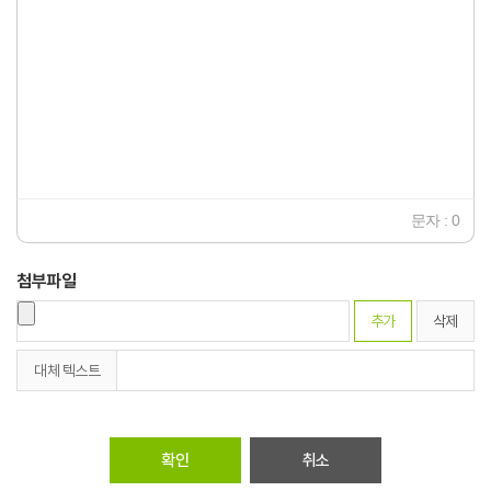
코드
24
30
36
48
60
72
96
문자 : 0
첨부파일
추가
삭제
대체 텍스트
취소